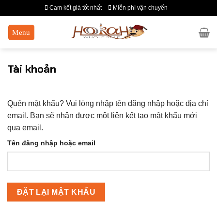
Chuyển
Cam kết giá tốt nhất
Miễn phí vận chuyển
đến
nội
dung
Tài khoản
Quên mật khẩu? Vui lòng nhập tên đăng nhập hoặc địa chỉ
email. Bạn sẽ nhận được một liên kết tạo mật khẩu mới
qua email.
Tên đăng nhập hoặc email
ĐẶT LẠI MẬT KHẨU