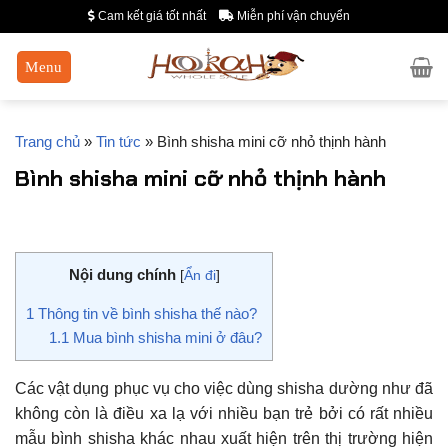
Chuyển
Cam kết giá tốt nhất
Miễn phí vận chuyển
đến
nội
dung
Trang chủ
»
Tin tức
»
Bình shisha mini cỡ nhỏ thịnh hành
Bình shisha mini cỡ nhỏ thịnh hành
Nội dung chính
[
Ẩn đi
]
1
Thông tin về bình shisha thế nào?
1.1
Mua bình shisha mini ở đâu?
Các vật dụng phục vụ cho việc dùng shisha dường như đã
không còn là điều xa lạ với nhiều bạn trẻ bởi có rất nhiều
mẫu bình shisha khác nhau xuất hiện trên thị trường hiện