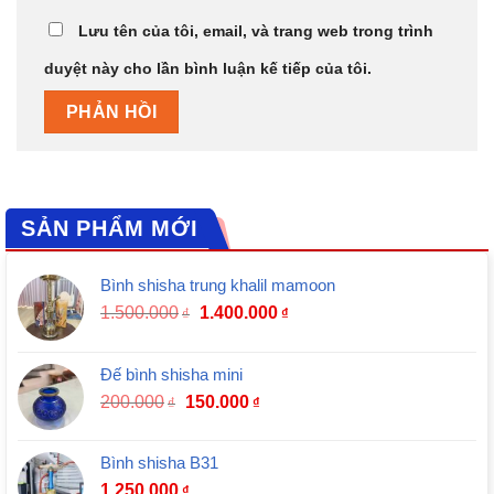
Lưu tên của tôi, email, và trang web trong trình
duyệt này cho lần bình luận kế tiếp của tôi.
SẢN PHẨM MỚI
Bình shisha trung khalil mamoon
1.500.000
1.400.000
₫
₫
Đế bình shisha mini
200.000
150.000
₫
₫
Bình shisha B31
1.250.000
₫