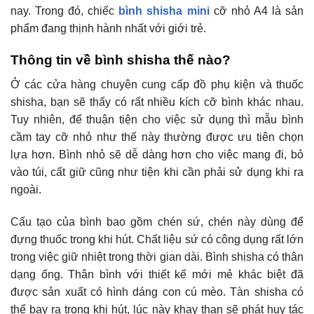
nay. Trong đó, chiếc
bình shisha mini
cỡ nhỏ A4 là sản
phẩm đang thịnh hành nhất với giới trẻ.
Thông tin về bình shisha thế nào?
Ở các cửa hàng chuyên cung cấp đồ phụ kiện và thuốc
shisha, bạn sẽ thấy có rất nhiều kích cỡ bình khác nhau.
Tuy nhiên, để thuận tiện cho việc sử dụng thì mẫu bình
cầm tay cỡ nhỏ như thế này thường được ưu tiên chọn
lựa hơn. Bình nhỏ sẽ dễ dàng hơn cho việc mang đi, bỏ
vào túi, cất giữ cũng như tiện khi cần phải sử dụng khi ra
ngoài.
Cấu tạo của bình bao gồm chén sứ, chén này dùng để
đựng thuốc trong khi hút. Chất liệu sứ có công dụng rất lớn
trong việc giữ nhiệt trong thời gian dài. Bình shisha có thân
dạng ống. Thân bình với thiết kế mới mẻ khác biệt đã
được sản xuất có hình dáng con cú mèo. Tàn shisha có
thể bay ra trong khi hút, lúc này khay than sẽ phát huy tác