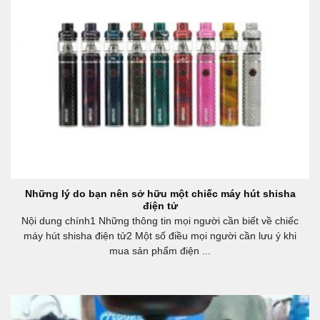
Thuốc Shisha Adalya 1
-Là một nhà cung cấp, các hộp 500 gram, lọ 100 và
250 gram là bán chạy nhất.,rất phù hợp cho khách
hàng đã dùng thử nhiều hương vị. Những người hút
shisha có kinh nghiệm sẽ mua hương vị yêu thích của
họ trong các lọ 100 hoặc 250 gram.
Những lý do bạn nên sở hữu một chiếc máy hút shisha
điện tử
Nội dung chính1 Những thông tin mọi người cần biết về chiếc
máy hút shisha điện tử2 Một số điều mọi người cần lưu ý khi
mua sản phẩm điện ...