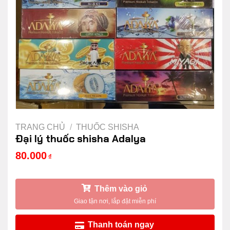
TRANG CHỦ
/
THUỐC SHISHA
Đại lý thuốc shisha Adalya
80.000
₫
Thêm vào giỏ
Thanh toán ngay