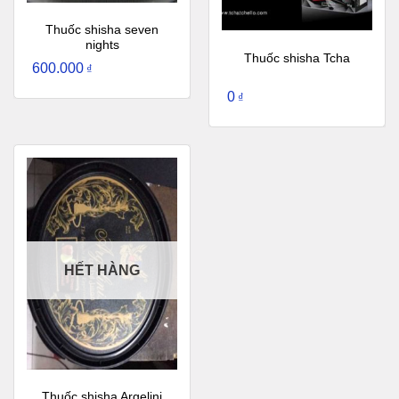
Thuốc shisha seven
nights
Thuốc shisha Tcha
600.000
₫
0
₫
HẾT HÀNG
Thuốc shisha Argelini