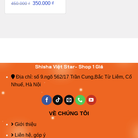
350.000
₫
450.000
₫
Shisha Việt Star- Shop 1 Giá
Địa chỉ: số 9.ngõ 562/17 Trần Cung,Bắc Từ Liêm, Cổ
Nhuế, Hà Nội
VỀ CHÚNG TÔI
Giới thiệu
Liên hệ, góp ý