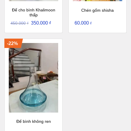
Đế cho bình Khalimoon
Chén gốm shisha
thấp
350.000
₫
60.000
450.000
₫
₫
-22%
Đế bình không ren