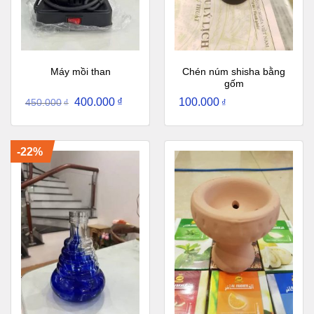
Chén núm shisha bằng
Máy mồi than
gốm
400.000
₫
100.000
450.000
₫
₫
-22%