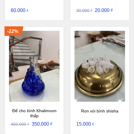
60.000
20.000
₫
₫
30.000
₫
-22%
Đế cho bình Khalimoon
Ron vòi bình shisha
thấp
350.000
₫
15.000
450.000
₫
₫