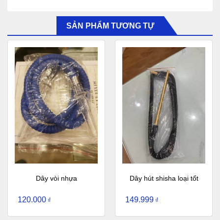
SẢN PHẨM TƯƠNG TỰ
Dây vòi nhựa
Dây hút shisha loại tốt
120.000
149.999
₫
₫