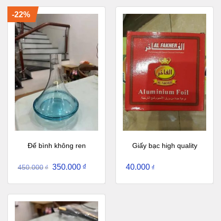
-22%
Đế bình không ren
Giấy bạc high quality
350.000
₫
40.000
450.000
₫
₫